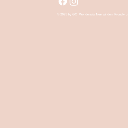
© 2025 by GO! Wonderwijs Neerwinden.
Proudly c