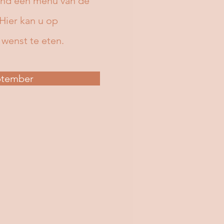
kind een menu van de
ier kan u op
wenst te eten.
ptember