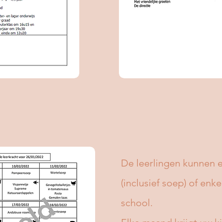
De leerlingen kunnen 
(inclusief soep) of enk
school.