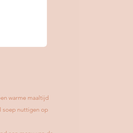
een warme maaltijd
el soep nuttigen op