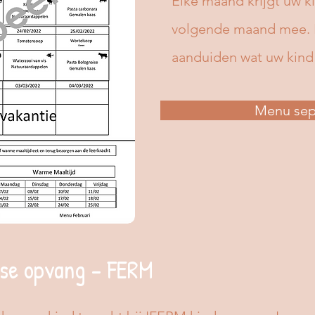
Elke maand krijgt uw 
volgende maand mee. H
aanduiden wat uw kind 
Menu se
lse opvang - FERM