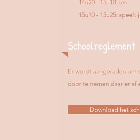
14u20 - 15u10: les
15u10 - 15u25: speelti
Schoolreglement
Er wordt aangeraden om o
door te nemen daar er af
Download het sch