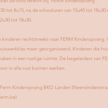
kan uw kind terecht bij 'FERM kinderopvang'.
u30 tot 8u15, na de schooluren van 15u40 tot 18u30
u30 tot 18u30.
 kinderen rechtstreeks naar FERM Kinderopvang. 
huiswerkklas meer georganiseerd.
Kinderen die hu
maken in een rustige ruimte. De begeleiders van 
voor in alle rust kunnen werken.
j Ferm Kinderopvang BKO Landen (Neerwindenstra
ferm.be
).